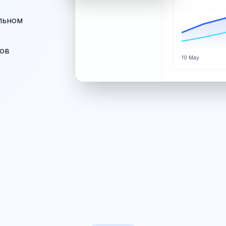
льном
тов
10 May