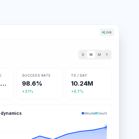
Live
D
W
M
Y
E
SUCCESS RATE
TX / DAY
$ 12,530,000
98.6%
10.24M
+3.1%
+0.7%
 dynamics
Volume
Count