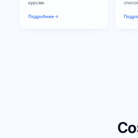
курсам.
спосо
Подробнее
Подр
Со