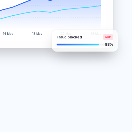
14 May
18 May
22 May
26 May
Fraud blocked
Auto
88%