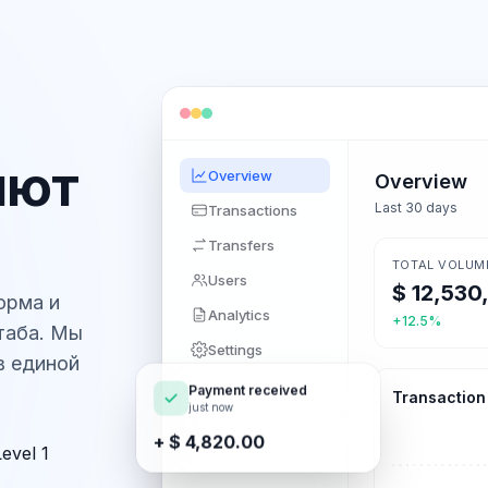
яют
Overview
Overview
Last 30 days
Transactions
Transfers
TOTAL VOLUM
Users
орма и
Analytics
+12.5%
таба. Мы
Settings
в единой
Payment received
Transaction
just now
+ $ 4,820.00
evel 1