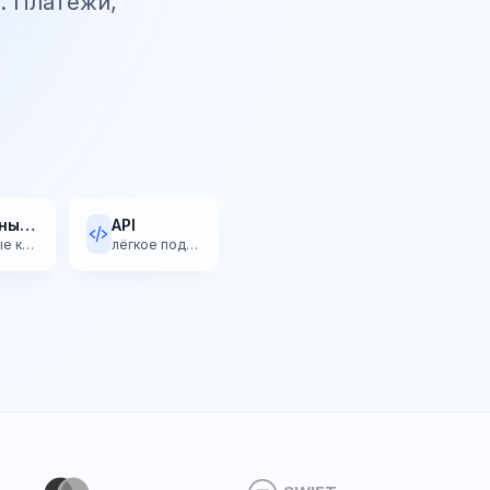
. Платежи,
Валютные операции
API
выгодные курсы
лёгкое подключение